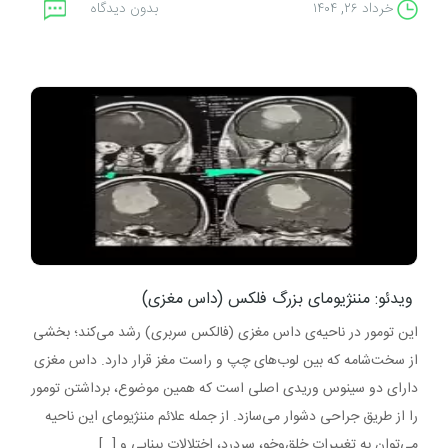
خرداد ۲۶, ۱۴۰۴
بدون دیدگاه
ویدئو: مننژیومای بزرگ فلکس (داس مغزی)
این تومور در ناحیه‌ی داس مغزی (فالکس سربری) رشد می‌کند؛ بخشی
از سخت‌شامه که بین لوب‌های چپ و راست مغز قرار دارد. داس مغزی
دارای دو سینوس وریدی اصلی است که همین موضوع، برداشتن تومور
را از طریق جراحی دشوار می‌سازد. از جمله علائم مننژیومای این ناحیه
می‌توان به تغییرات خلق‌وخو، سردرد، اختلالات بینایی و […]