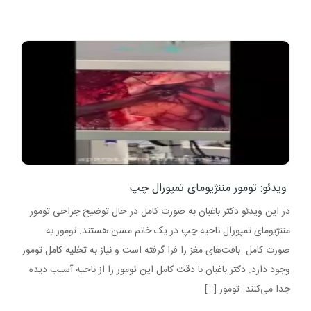
ویدئو: تومور مننژیومای تمپورال چپ
در این ویدئو دکتر باغبان به صورت کامل در حال توضیح جراحی تومور
مننژیومای تمپورال ناحیه چپ در یک خانم مسن هستند. تومور به
صورت کامل بافت‌های مغز را فرا گرفته است و نیاز به تخلیه کامل تومور
وجود دارد. دکتر باغبان با دقت کامل این تومور را از ناحیه آسیب دیده
جدا می‌کنند. تومور […]