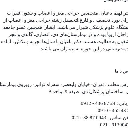
تر فهیم باغبان، متخصص جراحی مغز و اعصاب و ستون فقرات
رای بورد تخصصی و فارغ‌التحصیل رشته جراحی مغز و اعصاب از
نشگاه علوم پزشکی شیراز می‌باشند. ایشان همچنین عضو جامعه
حان اروپا بوده و در بیمارستان‌های دی، انصاری، گاندی و فجر
ول به فعالیت هستند. دکتر باغبان با سال‌ها تجربه و تلاش ، آماده
مت‌رسانی در این حوزه به بیماران می باشند.
س با ما
س مطب : تهران- خیابان ولیعصر- سه‌راه توانیر- روبروی بیمارستا
 ساختمان پزشکان دی- طبقه 9- واحد B
ایل :
0912 - 436 87 24
0910 - 455 43 
فن تماس :
021 - 88 87 0943
021 - 913004