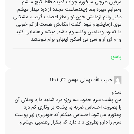
مرفین هرچی میخورم جواب نمیده فقط گبج میشم
وخوابم میبره بعدازچندساعت مجدد از درد بیدار میشم.
دکتر رفتم ازمایش خون.نوار مغز اعصاب گرفت، مشکلی
توی ازمایشهام نبود. گفت امکانش هست از کم خونی
یا کمبود ویتامین وکلسیوم باشه. میشه راهنمایی کنید
و ام ای آر و سی تی اسکن اینهارو برام ننوشتند
پاسخ
بهمن ۲۴, ۱۴۰۱
حبیب الله بهمنی
سلام
من پشت سرم حدود سه روزه درد شدید دارد وعلان آن
را بصورت احساس ضربه به پشت یر وتاری کم درد
وِمتورم می‌شود احساس میکنم که خونریزی زیر پوست
سرم را دارم بطوری د د دارد که بیقرار وعصبی میشوم.