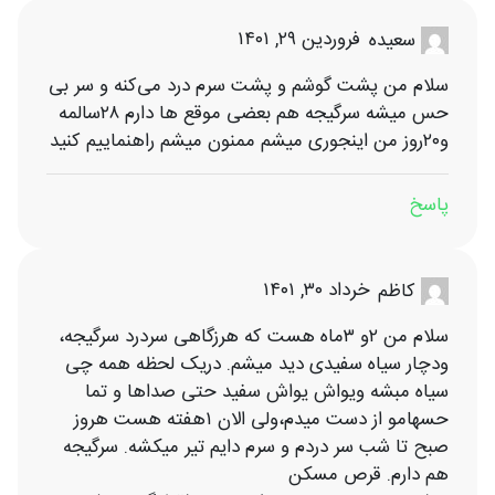
فروردین ۲۹, ۱۴۰۱
سعیده
سلام من پشت گوشم و پشت سرم درد می‌کنه و سر بی
حس میشه سرگیجه هم بعضی موقع ها دارم ۲۸سالمه
و۲۰روز من اینجوری میشم ممنون میشم راهنماییم کنید
پاسخ
خرداد ۳۰, ۱۴۰۱
کاظم
سلام من ۲و ۳ماه هست که هرزگاهی سردرد سرگیجه،
ودچار سیاه سفیدی دید میشم. دریک لحظه همه چی
سیاه مبشه ویواش یواش سفید حتی صداها و تما
حسهامو از دست میدم،ولی الان ۱هفته هست هروز
صبح تا شب سر دردم و سرم دایم تیر میکشه. سرگیجه
هم دارم. قرص مسکن