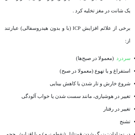
یک شانت در مغز تخلیه کرد .
برخی از علائم افزایش ICP (با و بدون هیدروسفالی) عبارتند
از:
سردرد
(معمولا در صبح‌ها)
استفراغ و یا تهوع (معمولا در صبح)
شروع خارش و تار شدن یا کاهش بینایی
تغییر در هوشیاری، مانند سست شدن یا خواب آلودگی
تغییر در رفتار
تشنج
در نوزادان: بزرگ شدن فونتانل (نقطه نرم) و یا افزایش حجم