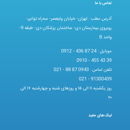
تماس با ما
آدرس مطب : تهران- خیابان ولیعصر- سه‌راه توانیر-
روبروی بیمارستان دی- ساختمان پزشکان دی- طبقه 9-
واحد B
موبایل :
0912 - 436 87 24
0910 - 455 43 39
تلفن تماس :
021 - 88 87 0943
021 - 91300439
روز یکشنبه ۱۱ الی ۱۵ و روزهای شنبه و چهارشنبه ۱۷ الی
۲۰
لینک‌های مفید