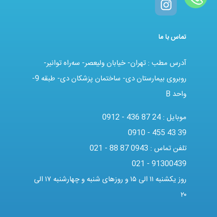
تماس با ما
آدرس مطب : تهران- خیابان ولیعصر- سه‌راه توانیر-
روبروی بیمارستان دی- ساختمان پزشکان دی- طبقه 9-
واحد B
موبایل :
0912 - 436 87 24
0910 - 455 43 39
تلفن تماس :
021 - 88 87 0943
021 - 91300439
روز یکشنبه ۱۱ الی ۱۵ و روزهای شنبه و چهارشنبه ۱۷ الی
۲۰