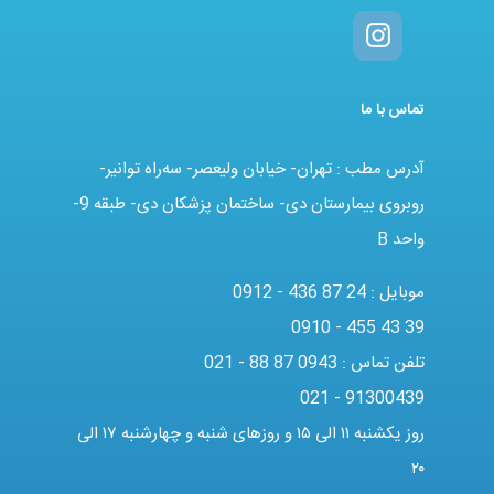
تماس با ما
آدرس مطب : تهران- خیابان ولیعصر- سه‌راه توانیر-
روبروی بیمارستان دی- ساختمان پزشکان دی- طبقه 9-
واحد B
موبایل :
0912 - 436 87 24
0910 - 455 43 39
تلفن تماس :
021 - 88 87 0943
021 - 91300439
روز یکشنبه ۱۱ الی ۱۵ و روزهای شنبه و چهارشنبه ۱۷ الی
۲۰