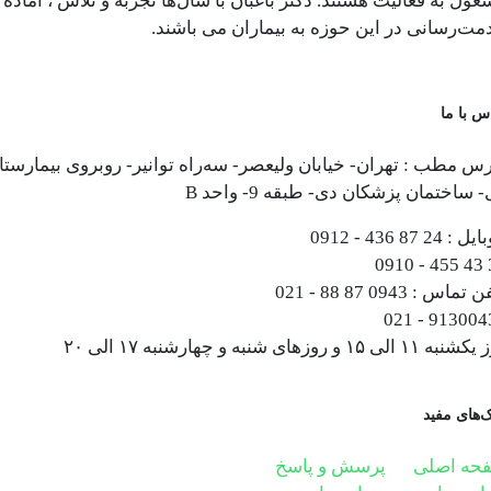
ول به فعالیت هستند. دکتر باغبان با سال‌ها تجربه و تلاش ، آماده
مت‌رسانی در این حوزه به بیماران می باشند.
س با ما
س مطب : تهران- خیابان ولیعصر- سه‌راه توانیر- روبروی بیمارستا
 ساختمان پزشکان دی- طبقه 9- واحد B
ایل :
0912 - 436 87 24
0910 - 455 43 
فن تماس :
021 - 88 87 0943
021 - 913004
۱۱ الی ۱۵ و روزهای شنبه و چهارشنبه ۱۷ الی ۲۰
ک‌های مفید
حه اصلی
پرسش و پاسخ