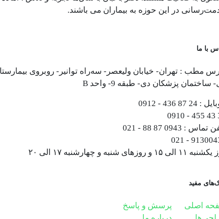
مت‌رسانی در این حوزه به بیماران می باشند.
س با ما
س مطب : تهران- خیابان ولیعصر- سه‌راه توانیر- روبروی بیمارستا
 ساختمان پزشکان دی- طبقه 9- واحد B
ایل :
0912 - 436 87 24
0910 - 455 43 
فن تماس :
021 - 88 87 0943
021 - 913004
۱۱ الی ۱۵ و روزهای شنبه و چهارشنبه ۱۷ الی ۲۰
ک‌های مفید
حه اصلی
پرسش و پاسخ
احی‌ها
درباره ما