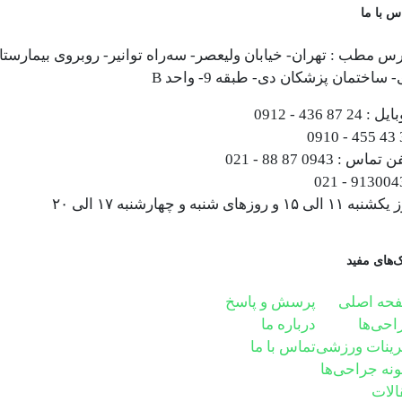
س با ما
س مطب : تهران- خیابان ولیعصر- سه‌راه توانیر- روبروی بیمارستا
 ساختمان پزشکان دی- طبقه 9- واحد B
ایل :
0912 - 436 87 24
0910 - 455 43 
فن تماس :
021 - 88 87 0943
021 - 913004
۱۱ الی ۱۵ و روزهای شنبه و چهارشنبه ۱۷ الی ۲۰
ک‌های مفید
حه اصلی
پرسش و پاسخ
احی‌ها
درباره ما
رینات ورزشی
تماس با ما
ونه جراحی‌ها
الات