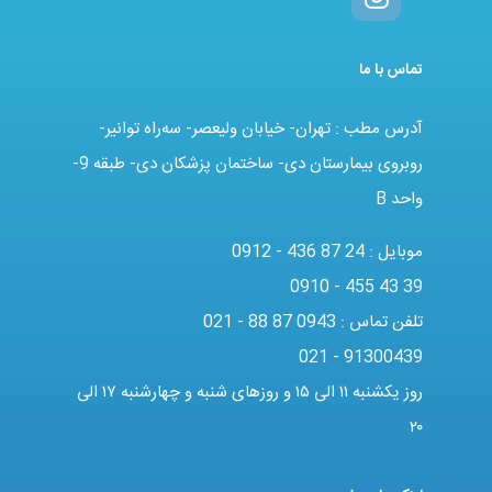
تماس با ما
آدرس مطب : تهران- خیابان ولیعصر- سه‌راه توانیر-
روبروی بیمارستان دی- ساختمان پزشکان دی- طبقه 9-
واحد B
موبایل :
0912 - 436 87 24
0910 - 455 43 39
تلفن تماس :
021 - 88 87 0943
021 - 91300439
روز یکشنبه ۱۱ الی ۱۵ و روزهای شنبه و چهارشنبه ۱۷ الی
۲۰