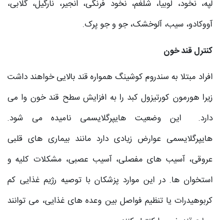
لپه، نخود، لوبیا، شلغم، نخود فرنگی، انجیر، نارگیل، گلابی،
آووکادو، سیب، آلوخشک، جو و جو پرک.
کنترل قند خون
افراد مبتلا به سندروم کوشینگ همواره قند بالایی خواهند داشت
زیرا هورمون کورتیزول کبد را به افزایش سطح قند خون وا می
دارد. این وضعیت هایپرگلایسمی نامیده می شود.
هایپرگلایسمی عوارض زیادی دارد مانند بیماری های قلبی
عروقی، آسیب های مفصلی، آسیب عصبی، مشکلات کلیه و
استخوان ها. در این موارد پزشکان با توصیه رژیم غذایی کم
کربوهیدرات یا تنظیم فواصل بین وعده های غذایی، می توانند