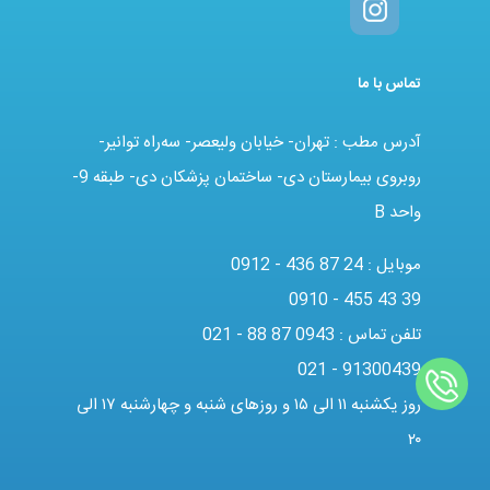
تماس با ما
آدرس مطب : تهران- خیابان ولیعصر- سه‌راه توانیر-
روبروی بیمارستان دی- ساختمان پزشکان دی- طبقه 9-
واحد B
موبایل :
0912 - 436 87 24
0910 - 455 43 39
تلفن تماس :
021 - 88 87 0943
021 - 91300439
روز یکشنبه ۱۱ الی ۱۵ و روزهای شنبه و چهارشنبه ۱۷ الی
۲۰