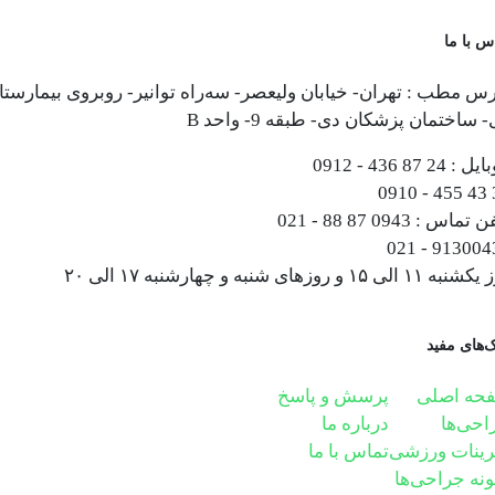
س با ما
س مطب : تهران- خیابان ولیعصر- سه‌راه توانیر- روبروی بیمارستا
 ساختمان پزشکان دی- طبقه 9- واحد B
ایل :
0912 - 436 87 24
0910 - 455 43 
فن تماس :
021 - 88 87 0943
021 - 913004
۱۱ الی ۱۵ و روزهای شنبه و چهارشنبه ۱۷ الی ۲۰
ک‌های مفید
حه اصلی
پرسش و پاسخ
احی‌ها
درباره ما
رینات ورزشی
تماس با ما
ونه جراحی‌ها