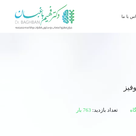
س با ما
فیز
اه
تعداد بازدید:
763 بار